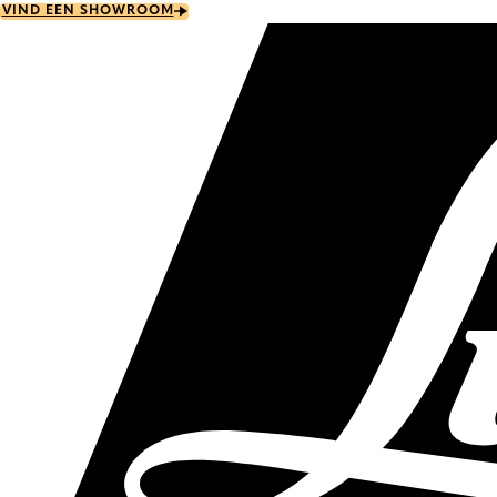
Skip
VIND EEN SHOWROOM
to
main
content