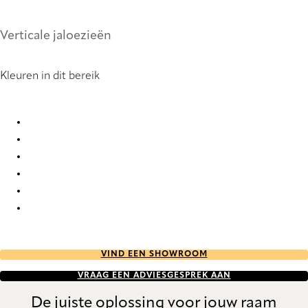
Verticale jaloezieën
Kleuren in dit bereik
Panama Pro 5 4024 Vertical Blind
Panama Pro 5 4025 Vertical Blind
Panama Pro 5 4026 Vertical Blind
Panama Pro 5 4027 Vertical Blind
Panama Pro 5 4028 Vertical Blind
Panama Pro 5 6687 Vertical Blind
VIND EEN SHOWROOM
VRAAG EEN ADVIESGESPREK AAN
De juiste oplossing voor jouw raam