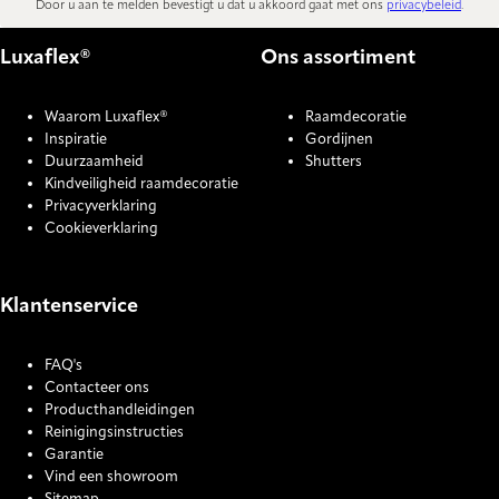
Door u aan te melden bevestigt u dat u akkoord gaat met ons
privacybeleid
.
Luxaflex®
Ons assortiment
Waarom Luxaflex®
Raamdecoratie
Inspiratie
Gordijnen
Duurzaamheid
Shutters
Kindveiligheid raamdecoratie
Privacyverklaring
Cookieverklaring
Klantenservice
FAQ's
Contacteer ons
Producthandleidingen
Reinigingsinstructies
Garantie
Vind een showroom