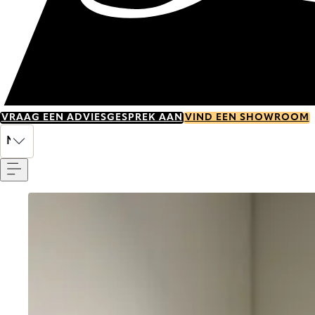
VRAAG EEN ADVIESGESPREK AAN
VIND EEN SHOWROOM
Menu
NL
Go to item 0