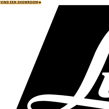
Skip
VIND EEN SHOWROOM
to
main
content