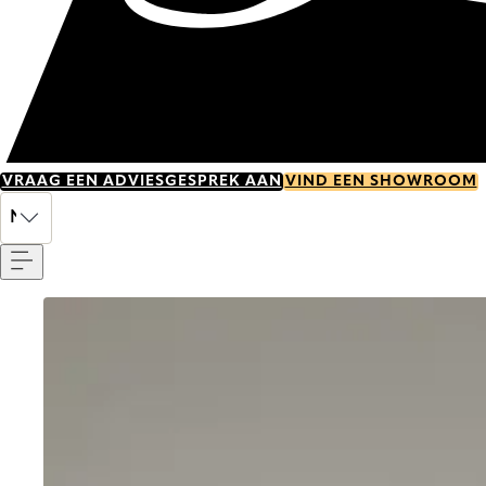
VRAAG EEN ADVIESGESPREK AAN
VIND EEN SHOWROOM
Menu
NL
Go to item 0