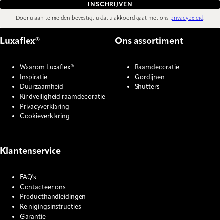
INSCHRIJVEN
Door u aan te melden bevestigt u dat u akkoord gaat met ons
privacybeleid
.
Luxaflex®
Ons assortiment
Waarom Luxaflex®
Raamdecoratie
Inspiratie
Gordijnen
Duurzaamheid
Shutters
Kindveiligheid raamdecoratie
Privacyverklaring
Cookieverklaring
Klantenservice
FAQ's
Contacteer ons
Producthandleidingen
Reinigingsinstructies
Garantie