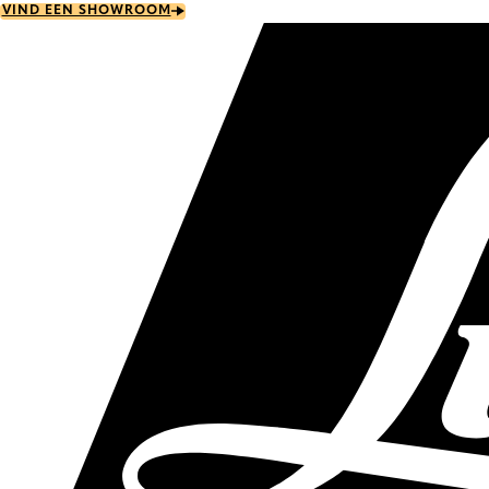
Skip
VIND EEN SHOWROOM
to
main
content