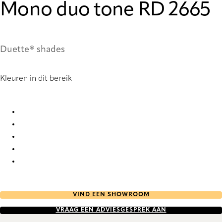
Mono duo tone RD 2665
Duette® shades
Kleuren in dit bereik
Mono duo tone RD 2661 Duette
Mono duo tone RD 2663 Duette
Mono duo tone RD 2664 Duette
Mono duo tone RD 2665 Duette
Mono duo tone RD 2666 Duette
VIND EEN SHOWROOM
VRAAG EEN ADVIESGESPREK AAN