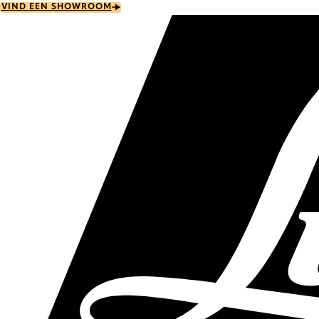
Skip
VIND EEN SHOWROOM
to
main
content