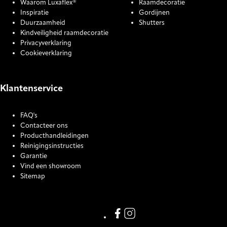
Waarom Luxaflex®
Raamdecoratie
Inspiratie
Gordijnen
Duurzaamheid
Shutters
Kindveiligheid raamdecoratie
Privacyverklaring
Cookieverklaring
Klantenservice
FAQ's
Contacteer ons
Producthandleidingen
Reinigingsinstructies
Garantie
Vind een showroom
Sitemap
COOKIE SETTINGS
Link missing Display text from
Link missing Display text f