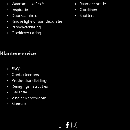
Waarom Luxaflex®
Raamdecoratie
Inspiratie
Gordijnen
Duurzaamheid
Shutters
Kindveiligheid raamdecoratie
Privacyverklaring
Cookieverklaring
Klantenservice
FAQ's
Contacteer ons
Producthandleidingen
Reinigingsinstructies
Garantie
Vind een showroom
Sitemap
COOKIE SETTINGS
Link missing Display text from
Link missing Display text f