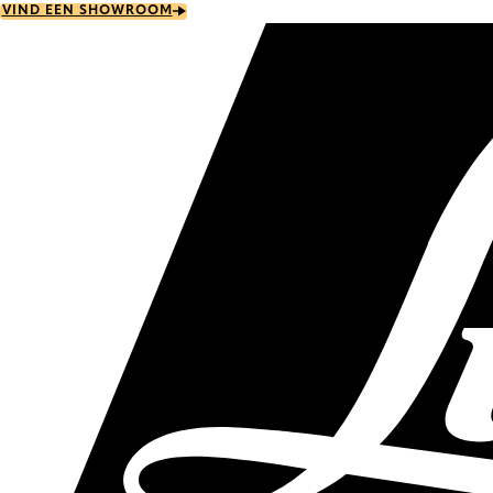
Skip
VIND EEN SHOWROOM
to
main
content