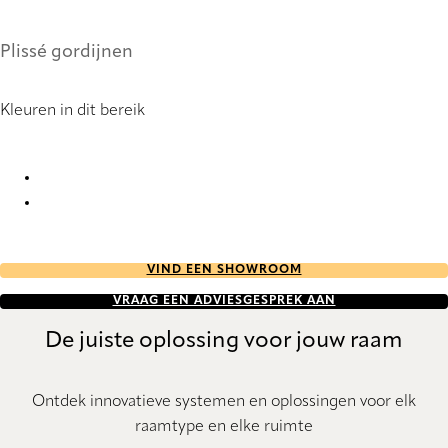
Plissé gordijnen
Kleuren in dit bereik
Lenotex 8079 Pleated Blind
Lenotex 8080 Pleated Blind
VIND EEN SHOWROOM
VRAAG EEN ADVIESGESPREK AAN
De juiste oplossing voor jouw raam
Ontdek innovatieve systemen en oplossingen voor elk
raamtype en elke ruimte