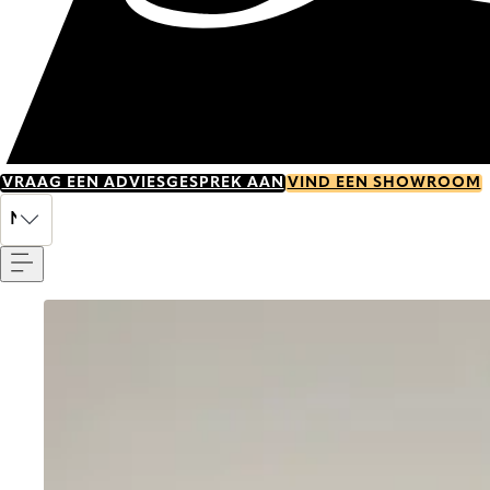
VRAAG EEN ADVIESGESPREK AAN
VIND EEN SHOWROOM
Menu
NL
Go to item 0