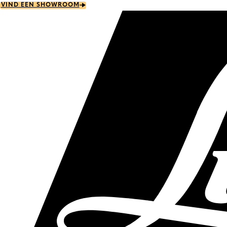
Skip
VIND EEN SHOWROOM
to
main
content