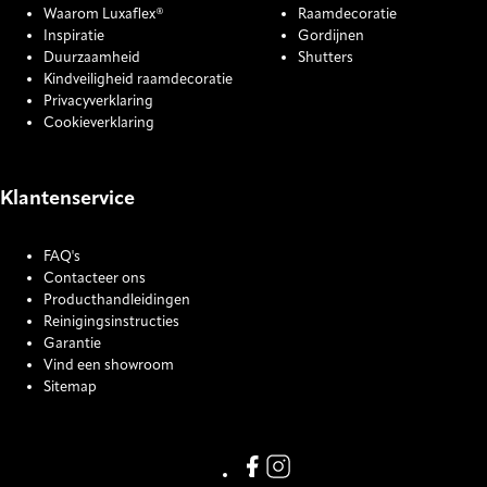
Waarom Luxaflex®
Raamdecoratie
Inspiratie
Gordijnen
Duurzaamheid
Shutters
Kindveiligheid raamdecoratie
Privacyverklaring
Cookieverklaring
Klantenservice
FAQ's
Contacteer ons
Producthandleidingen
Reinigingsinstructies
Garantie
Vind een showroom
Sitemap
COOKIE SETTINGS
Link missing Display text from
Link missing Display text f