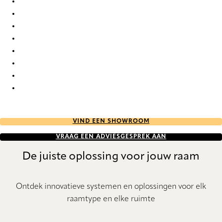
Honfleur 0625 Curtains
Honfleur 0627 Curtains
Honfleur 0630 Curtains
Honfleur 0631 Curtains
Honfleur 0632 Curtains
Honfleur 0633 Curtains
Honfleur 0634 Curtains
Honfleur 0635 Curtains
VIND EEN SHOWROOM
VRAAG EEN ADVIESGESPREK AAN
De juiste oplossing voor jouw raam
Ontdek innovatieve systemen en oplossingen voor elk
raamtype en elke ruimte