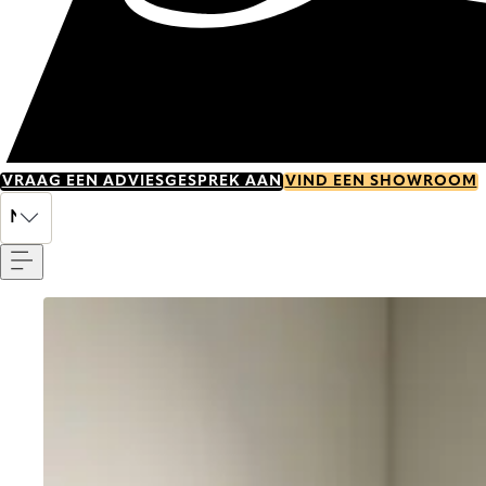
VRAAG EEN ADVIESGESPREK AAN
VIND EEN SHOWROOM
Menu
NL
Go to item 0