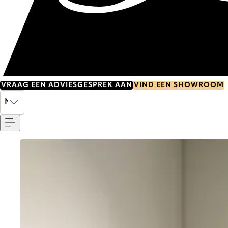
VRAAG EEN ADVIESGESPREK AAN
VIND EEN SHOWROOM
Menu
NL
Go to item 0