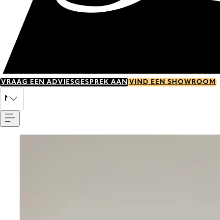
VRAAG EEN ADVIESGESPREK AAN
VIND EEN SHOWROOM
Menu
NL
Go to item 0