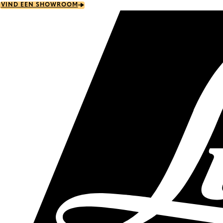
Skip
VIND EEN SHOWROOM
to
main
content