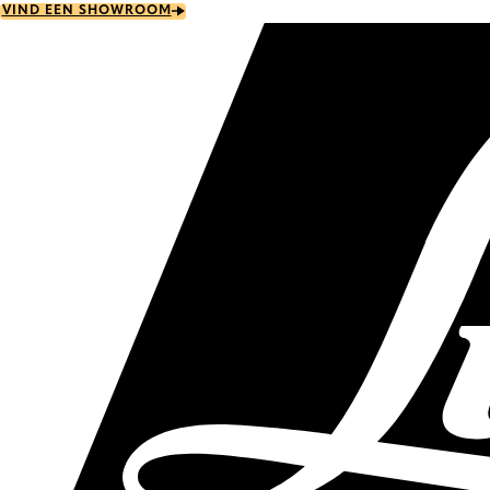
Skip
VIND EEN SHOWROOM
to
main
content