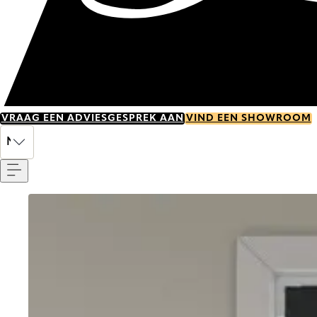
VRAAG EEN ADVIESGESPREK AAN
VIND EEN SHOWROOM
Menu
NL
Go to item 0