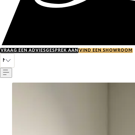
VRAAG EEN ADVIESGESPREK AAN
VIND EEN SHOWROOM
Menu
NL
Go to item 0