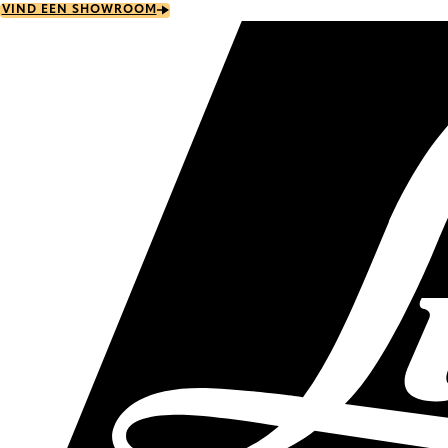
Skip
VIND EEN SHOWROOM
to
main
content