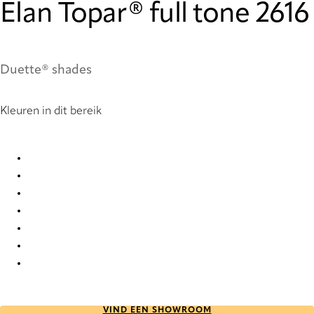
Elan Topar® full tone 2616
Duette® shades
Kleuren in dit bereik
Elan Topar® full tone 2611 Duette
Elan Topar® full tone 2612 Duette
Elan Topar® full tone 2613 Duette
Elan Topar® full tone 2614 Duette
Elan Topar® full tone 2615 Duette
Elan Topar® full tone 2616 Duette
Elan Topar® full tone 2617 Duette
VIND EEN SHOWROOM