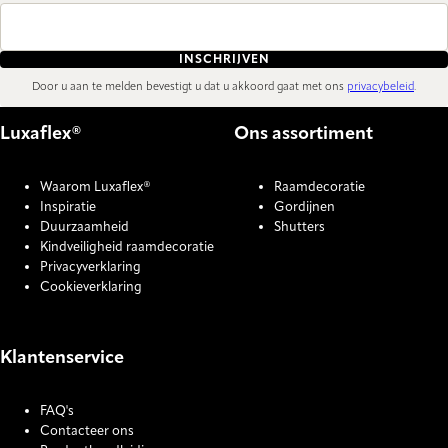
INSCHRIJVEN
Door u aan te melden bevestigt u dat u akkoord gaat met ons
privacybeleid
.
Luxaflex®
Ons assortiment
Waarom Luxaflex®
Raamdecoratie
Inspiratie
Gordijnen
Duurzaamheid
Shutters
Kindveiligheid raamdecoratie
Privacyverklaring
Cookieverklaring
Klantenservice
FAQ's
Contacteer ons