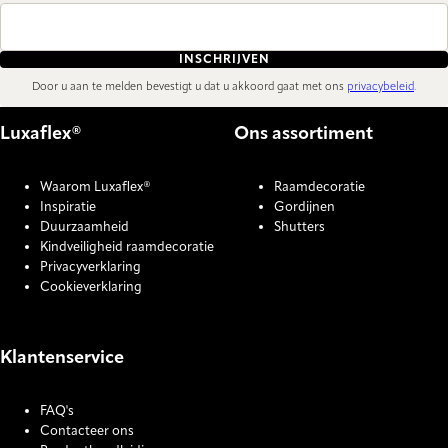
INSCHRIJVEN
Door u aan te melden bevestigt u dat u akkoord gaat met ons
privacybeleid
.
Luxaflex®
Ons assortiment
Waarom Luxaflex®
Raamdecoratie
Inspiratie
Gordijnen
Duurzaamheid
Shutters
Kindveiligheid raamdecoratie
Privacyverklaring
Cookieverklaring
Klantenservice
FAQ's
Contacteer ons