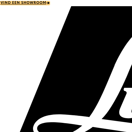
Skip
VIND EEN SHOWROOM
to
main
content