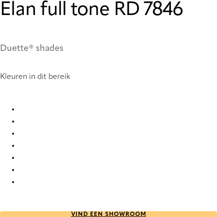
Elan full tone RD 7846
Duette® shades
Kleuren in dit bereik
Elan full tone RD 1027 Duette
Elan full tone RD 2400 Duette
Elan full tone RD 2402 Duette
Elan full tone RD 7846 Duette
Elan full tone RD 7848 Duette
Elan full tone RD 7850 Duette
Elan full tone RD 7852 Duette
VIND EEN SHOWROOM