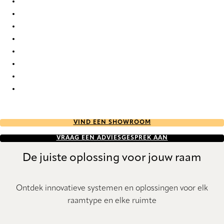
Deadflat 3280 Metal Venetians
Deadflat 3285 Metal Venetians
Deadflat 3288 Metal Venetians
Deadflat 4062 Metal Venetians
Deadflat 4067 Metal Venetians
Deadflat 4070 Metal Venetians
Deadflat 4072 Metal Venetians
Deadflat 4145 Metal Venetians
VIND EEN SHOWROOM
VRAAG EEN ADVIESGESPREK AAN
De juiste oplossing voor jouw raam
Ontdek innovatieve systemen en oplossingen voor elk
raamtype en elke ruimte