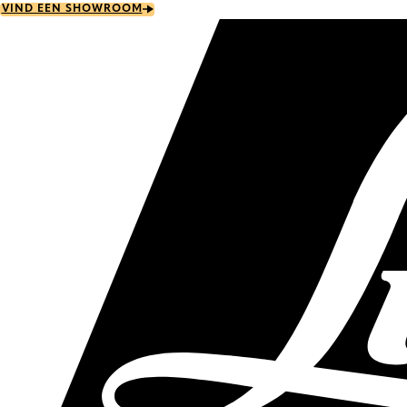
Skip
VIND EEN SHOWROOM
to
main
content