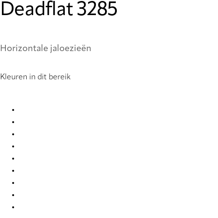
Deadflat 3285
Horizontale jaloezieën
Kleuren in dit bereik
Deadflat 0855 Metal Venetians
Deadflat 0856 Metal Venetians
Deadflat 0888 Metal Venetians
Deadflat 0909 Metal Venetians
Deadflat 0920 Metal Venetians
Deadflat 3267 Metal Venetians
Deadflat 3269 Metal Venetians
Deadflat 3271 Metal Venetians
Deadflat 3273 Metal Venetians