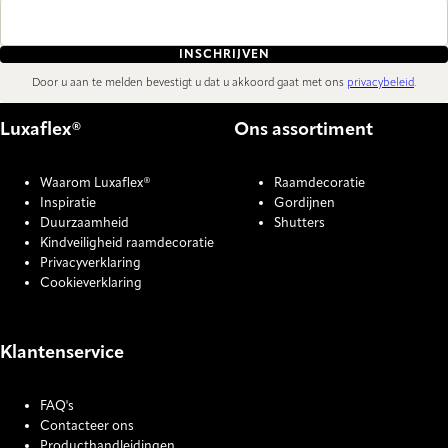
INSCHRIJVEN
Door u aan te melden bevestigt u dat u akkoord gaat met ons
privacybeleid
.
Luxaflex®
Ons assortiment
Waarom Luxaflex®
Raamdecoratie
Inspiratie
Gordijnen
Duurzaamheid
Shutters
Kindveiligheid raamdecoratie
Privacyverklaring
Cookieverklaring
Klantenservice
FAQ's
Contacteer ons
Producthandleidingen