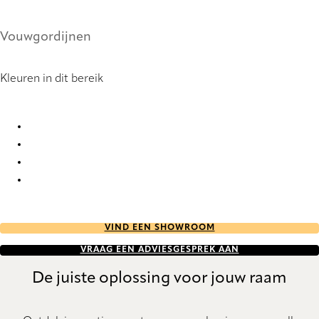
Vouwgordijnen
Kleuren in dit bereik
Carcassonne 1564 Roman Blind
Carcassonne 1566 Roman Blind
Carcassonne 1568 Roman Blind
Carcassonne 1570 Roman Blind
VIND EEN SHOWROOM
VRAAG EEN ADVIESGESPREK AAN
De juiste oplossing voor jouw raam