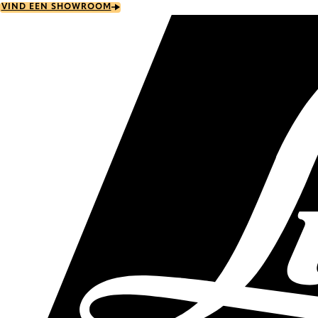
Skip
VIND EEN SHOWROOM
to
main
content