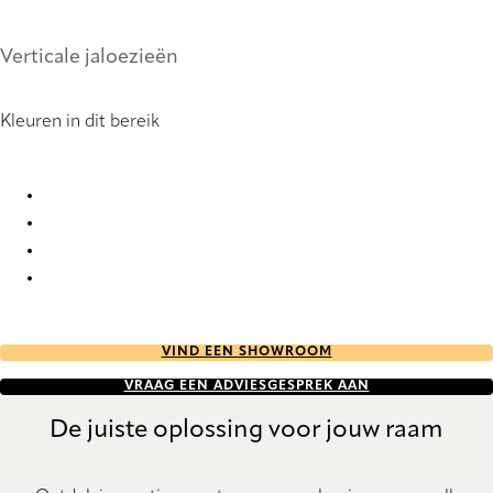
Verticale jaloezieën
Kleuren in dit bereik
Bonsai Flex 2930 Vertical Blind
Bonsai Flex 2931 Vertical Blind
Bonsai Flex 2932 Vertical Blind
Bonsai Flex 2933 Vertical Blind
VIND EEN SHOWROOM
VRAAG EEN ADVIESGESPREK AAN
De juiste oplossing voor jouw raam