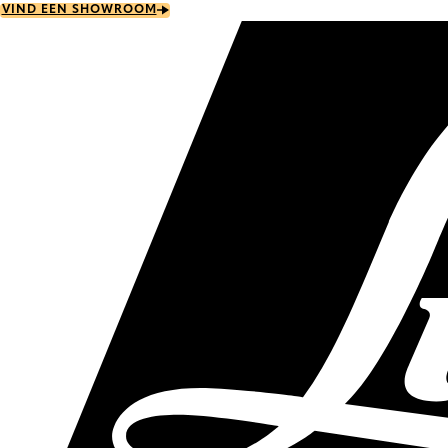
Skip
VIND EEN SHOWROOM
to
main
content