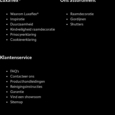
Luxaflex®
Ons assortiment
Waarom Luxaflex®
Raamdecoratie
Inspiratie
Gordijnen
Duurzaamheid
Shutters
Kindveiligheid raamdecoratie
Privacyverklaring
Cookieverklaring
Klantenservice
FAQ's
Contacteer ons
Producthandleidingen
Reinigingsinstructies
Garantie
Vind een showroom
Sitemap
COOKIE SETTINGS