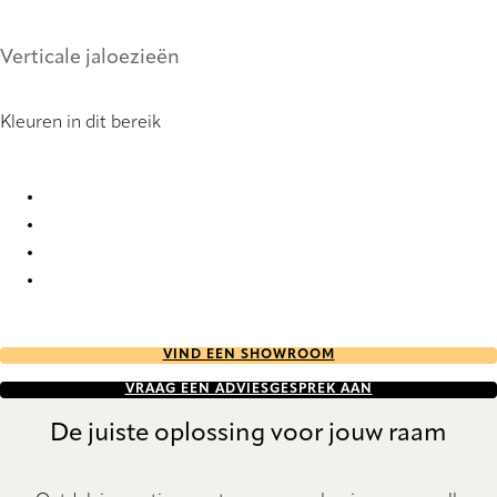
Verticale jaloezieën
Kleuren in dit bereik
Bonsai 2934 Vertical Blind
Bonsai 2935 Vertical Blind
Bonsai 2936 Vertical Blind
Bonsai 2998 Vertical Blind
VIND EEN SHOWROOM
VRAAG EEN ADVIESGESPREK AAN
De juiste oplossing voor jouw raam