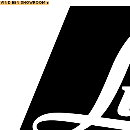
Skip
VIND EEN SHOWROOM
to
main
content