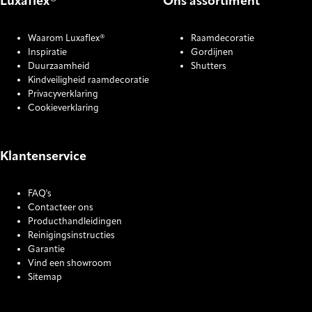
Luxaflex®
Ons assortiment
Waarom Luxaflex®
Raamdecoratie
Inspiratie
Gordijnen
Duurzaamheid
Shutters
Kindveiligheid raamdecoratie
Privacyverklaring
Cookieverklaring
Klantenservice
FAQ's
Contacteer ons
Producthandleidingen
Reinigingsinstructies
Garantie
Vind een showroom
Sitemap
COOKIE SETTINGS