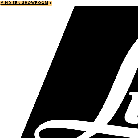
Skip
VIND EEN SHOWROOM
to
main
content