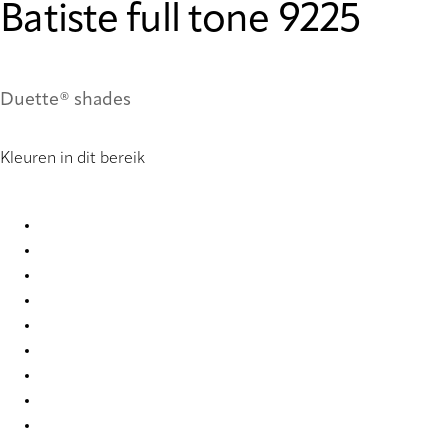
Batiste full tone 9225
Duette® shades
Kleuren in dit bereik
Batiste full tone 2280 Duette
Batiste full tone 2281 Duette
Batiste full tone 2282 Duette
Batiste full tone 2284 Duette
Batiste full tone 2285 Duette
Batiste full tone 4292 Duette
Batiste full tone 7709 Duette
Batiste full tone 7714 Duette
Batiste full tone 9225 Duette