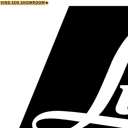
Skip
VIND EEN SHOWROOM
to
main
content