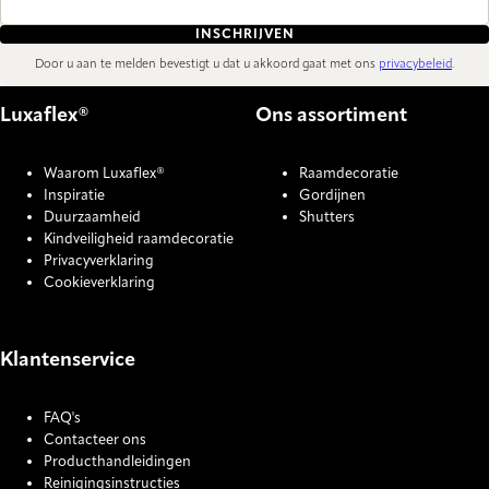
INSCHRIJVEN
Door u aan te melden bevestigt u dat u akkoord gaat met ons
privacybeleid
.
Luxaflex®
Ons assortiment
Waarom Luxaflex®
Raamdecoratie
Inspiratie
Gordijnen
Duurzaamheid
Shutters
Kindveiligheid raamdecoratie
Privacyverklaring
Cookieverklaring
Klantenservice
FAQ's
Contacteer ons
Producthandleidingen
Reinigingsinstructies