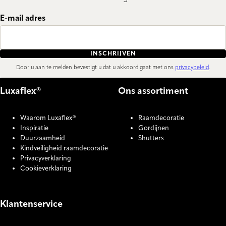
E-mail adres
INSCHRIJVEN
Door u aan te melden bevestigt u dat u akkoord gaat met ons
privacybeleid
.
Luxaflex®
Ons assortiment
Waarom Luxaflex®
Raamdecoratie
Inspiratie
Gordijnen
Duurzaamheid
Shutters
Kindveiligheid raamdecoratie
Privacyverklaring
Cookieverklaring
Klantenservice