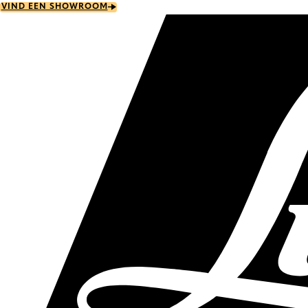
Skip
VIND EEN SHOWROOM
to
main
content