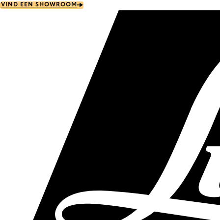
Skip
VIND EEN SHOWROOM
to
main
content