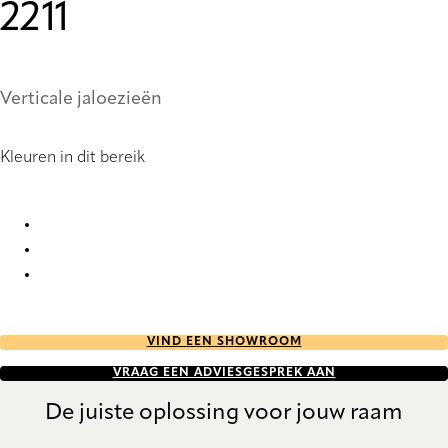
2211
Verticale jaloezieën
Kleuren in dit bereik
Basalt Re-Life StainStop 2211 Vertical Blind
Basalt Re-Life StainStop 6655 Vertical Blind
Basalt Re-Life StainStop 6657 Vertical Blind
VIND EEN SHOWROOM
VRAAG EEN ADVIESGESPREK AAN
De juiste oplossing voor jouw raam