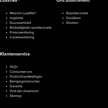
Luxaflex®
Ons assortiment
Waarom Luxaflex®
Raamdecoratie
Inspiratie
Gordijnen
Duurzaamheid
Shutters
Kindveiligheid raamdecoratie
Privacyverklaring
Cookieverklaring
Klantenservice
FAQ's
Contacteer ons
Producthandleidingen
Reinigingsinstructies
Garantie
Vind een showroom
Sitemap
COOKIE SETTINGS