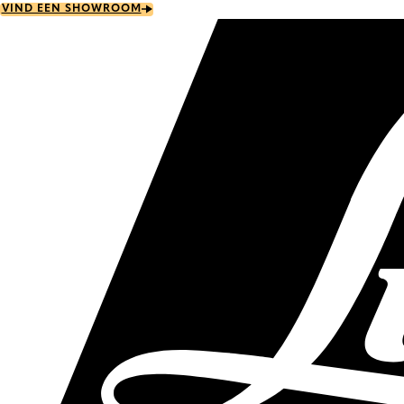
Skip
VIND EEN SHOWROOM
to
main
content