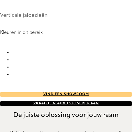
Verticale jaloezieën
Kleuren in dit bereik
Arles Re-Life 2886 Vertical Blind
Arles Re-Life 2890 Vertical Blind
Arles Re-Life 2895 Vertical Blind
Arles Re-Life 2898 Vertical Blind
VIND EEN SHOWROOM
VRAAG EEN ADVIESGESPREK AAN
De juiste oplossing voor jouw raam