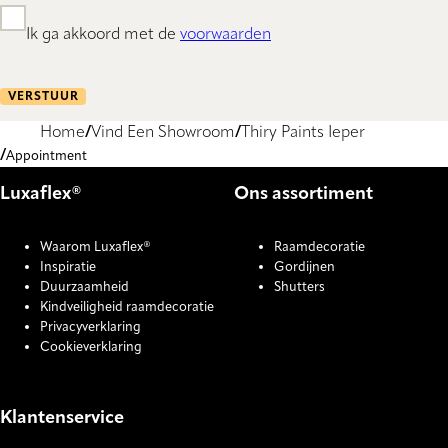
Ik ga akkoord met de
voorwaarden
VERSTUUR
Home
Vind Een Showroom
Thiry Paints Ieper
Appointment
Luxaflex®
Ons assortiment
Waarom Luxaflex®
Raamdecoratie
Inspiratie
Gordijnen
Duurzaamheid
Shutters
Kindveiligheid raamdecoratie
Privacyverklaring
Cookieverklaring
Klantenservice