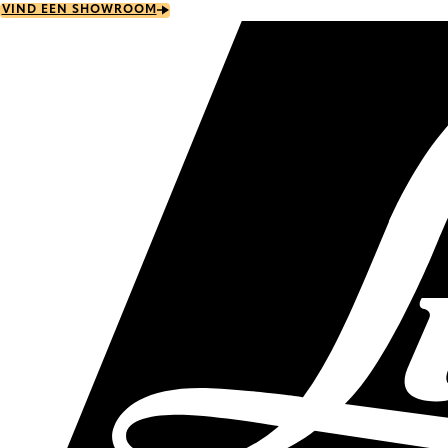
Skip
VIND EEN SHOWROOM
to
main
content