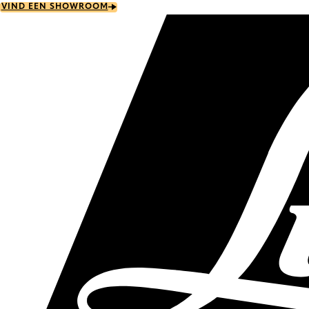
Skip
VIND EEN SHOWROOM
to
main
content