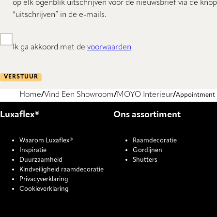
op elk ogenblik uitschrijven voor de nieuwsbrief via de knop
“uitschrijven” in de e-mails.
Ik ga akkoord met de
voorwaarden
VERSTUUR
Home
Vind Een Showroom
MOYO Interieur
Appointment
Luxaflex®
Ons assortiment
Waarom Luxaflex®
Raamdecoratie
Inspiratie
Gordijnen
Duurzaamheid
Shutters
Kindveiligheid raamdecoratie
Privacyverklaring
Cookieverklaring