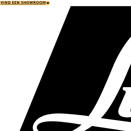
Skip
VIND EEN SHOWROOM
to
main
content