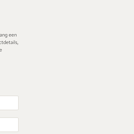
vang een
tdetails,
te