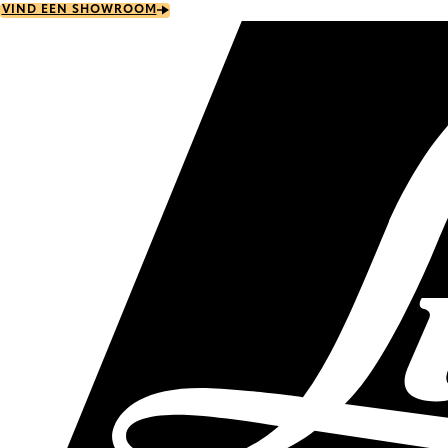
Skip
VIND EEN SHOWROOM
to
main
content