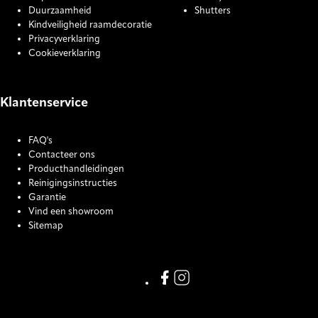
Duurzaamheid
Shutters
Kindveiligheid raamdecoratie
Privacyverklaring
Cookieverklaring
Klantenservice
FAQ's
Contacteer ons
Producthandleidingen
Reinigingsinstructies
Garantie
Vind een showroom
Sitemap
COOKIE SETTINGS
Link missing Display text from
Link missing Display text f