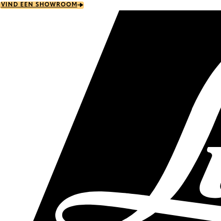
Skip
VIND EEN SHOWROOM
to
main
content