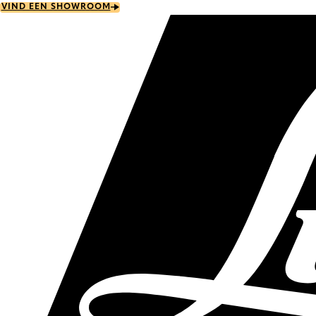
Skip
VIND EEN SHOWROOM
to
main
content