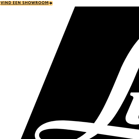
Skip
VIND EEN SHOWROOM
to
main
content