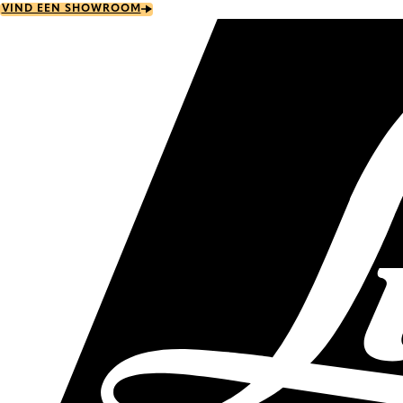
Skip
VIND EEN SHOWROOM
to
main
content