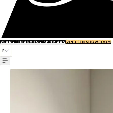
VRAAG EEN ADVIESGESPREK AAN
VIND EEN SHOWROOM
Menu
NL
Go to item 0