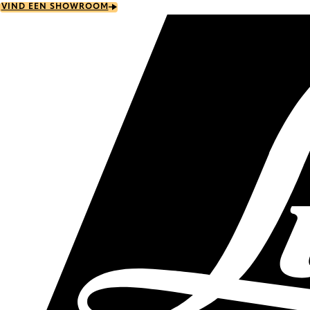
Skip
VIND EEN SHOWROOM
to
main
content