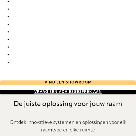
Crêpe FR Re-Life 1617 Pleated Blind
Crêpe FR Re-Life 1618 Pleated Blind
Crêpe FR Re-Life 1619 Pleated Blind
Crêpe FR Re-Life 1620 Pleated Blind
Crêpe FR Re-Life 1621 Pleated Blind
Crêpe FR Re-Life 1622 Pleated Blind
Crêpe FR Re-Life 1623 Pleated Blind
Crêpe FR Re-Life 1624 Pleated Blind
Crêpe FR Re-Life 1625 Pleated Blind
VIND EEN SHOWROOM
VRAAG EEN ADVIESGESPREK AAN
De juiste oplossing voor jouw raam
Ontdek innovatieve systemen en oplossingen voor elk
raamtype en elke ruimte