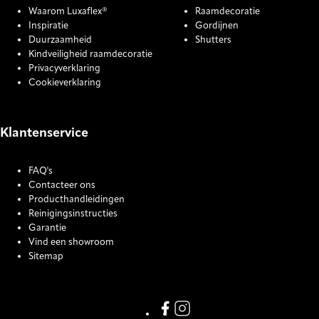
Waarom Luxaflex®
Raamdecoratie
Inspiratie
Gordijnen
Duurzaamheid
Shutters
Kindveiligheid raamdecoratie
Privacyverklaring
Cookieverklaring
Klantenservice
FAQ's
Contacteer ons
Producthandleidingen
Reinigingsinstructies
Garantie
Vind een showroom
Sitemap
COOKIE SETTINGS
Link missing Display text from
Link missing Display text f