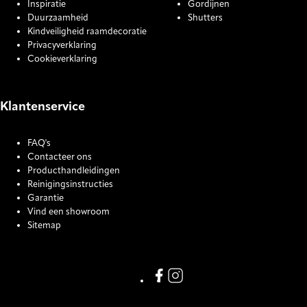
Inspiratie
Gordijnen
Duurzaamheid
Shutters
Kindveiligheid raamdecoratie
Privacyverklaring
Cookieverklaring
Klantenservice
FAQ's
Contacteer ons
Producthandleidingen
Reinigingsinstructies
Garantie
Vind een showroom
Sitemap
COOKIE SETTINGS
Link missing Display text from
Link missing Display text f