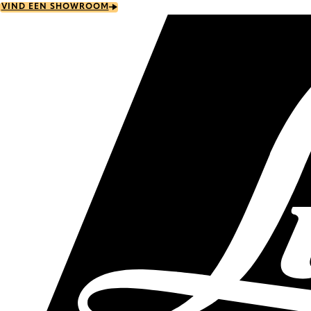
Skip
VIND EEN SHOWROOM
to
main
content