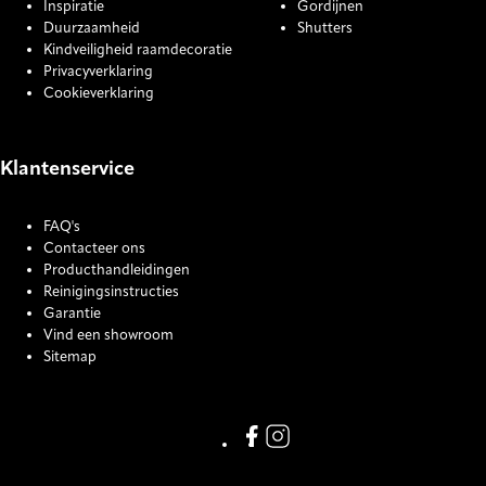
Inspiratie
Gordijnen
Duurzaamheid
Shutters
Kindveiligheid raamdecoratie
Privacyverklaring
Cookieverklaring
Klantenservice
FAQ's
Contacteer ons
Producthandleidingen
Reinigingsinstructies
Garantie
Vind een showroom
Sitemap
COOKIE SETTINGS
Link missing Display text from
Link missing Display text f