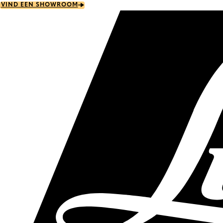
Skip
VIND EEN SHOWROOM
to
main
content