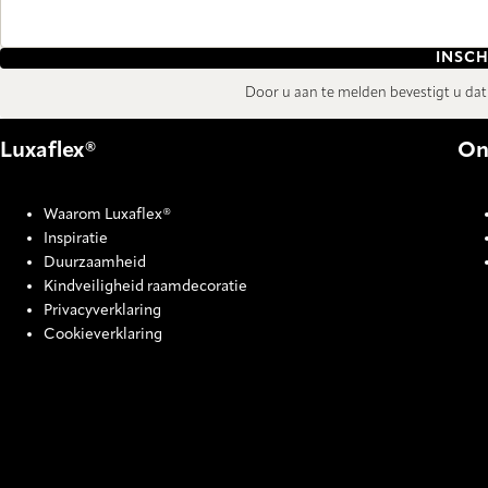
INSCH
Door u aan te melden bevestigt u da
Luxaflex®
On
Waarom Luxaflex®
Inspiratie
Duurzaamheid
Kindveiligheid raamdecoratie
Privacyverklaring
Cookieverklaring