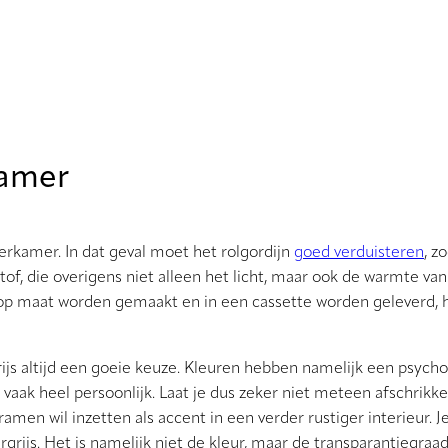
kamer
erkamer. In dat geval moet het rolgordijn
goed verduisteren
, z
of, die overigens niet alleen het licht, maar ook de warmte va
p maat worden gemaakt en in een cassette worden geleverd, heb
htgrijs altijd een goeie keuze. Kleuren hebben namelijk een psyc
vaak heel persoonlijk. Laat je dus zeker niet meteen afschrik
men wil inzetten als accent in een verder rustiger interieur. Je
grijs. Het is namelijk niet de kleur, maar de transparantiegraa