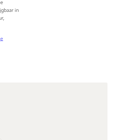
je
ijgbaar in
r,
le