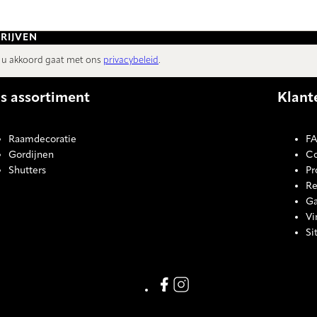
RIJVEN
t u akkoord gaat met ons
privacybeleid
.
s assortiment
Klant
Raamdecoratie
FA
Gordijnen
Co
Shutters
Pr
Re
Ga
Vi
Si
COOKI
Link missing Display text from
Link missing Display text f