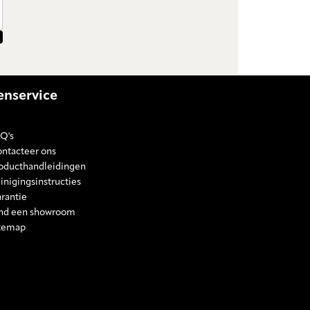
enservice
Q's
ntacteer ons
oducthandleidingen
inigingsinstructies
rantie
nd een showroom
temap
E SETTINGS
 Prismic
rom Prismic