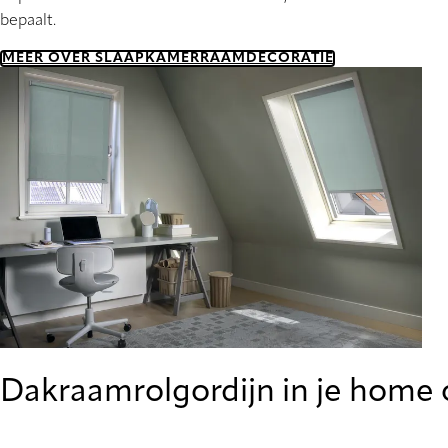
bepaalt.
MEER OVER SLAAPKAMERRAAMDECORATIE
Dakraamrolgordijn in je home 