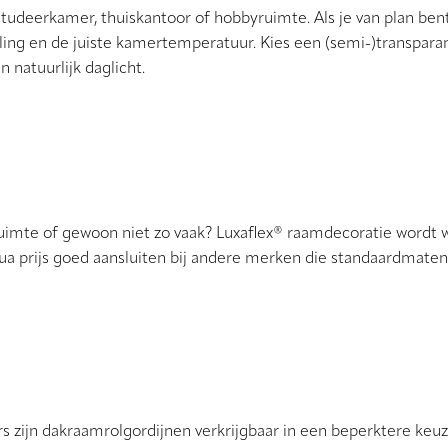
 studeerkamer, thuiskantoor of hobbyruimte. Als je van plan be
geling en de juiste kamertemperatuur. Kies een (semi-)transpar
 natuurlijk daglicht.
uimte of gewoon niet zo vaak? Luxaflex® raamdecoratie wordt 
qua prijs goed aansluiten bij andere merken die standaardmaten
s zijn dakraamrolgordijnen verkrijgbaar in een beperktere keu