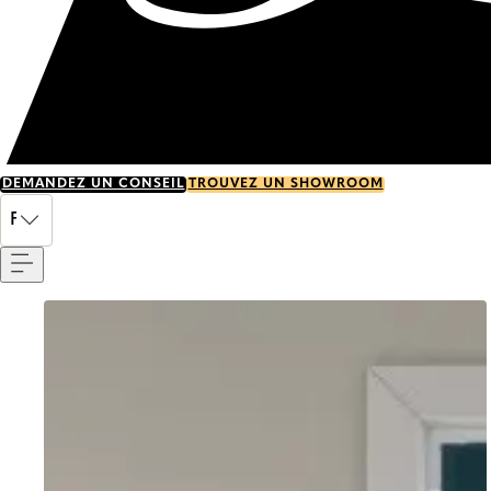
DEMANDEZ UN CONSEIL
TROUVEZ UN SHOWROOM
Menu
FR
Go to item 0