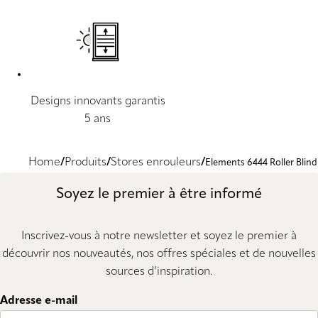
Designs innovants garantis
5 ans
Home
Produits
Stores enrouleurs
Elements 6444 Roller Blind
Soyez le premier à être informé
Inscrivez-vous à notre newsletter et soyez le premier à
découvrir nos nouveautés, nos offres spéciales et de nouvelles
sources d’inspiration.
Adresse e-mail