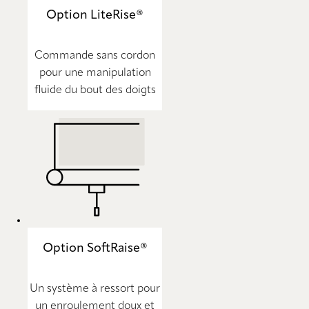
Option LiteRise®
Commande sans cordon
pour une manipulation
fluide du bout des doigts
Option SoftRaise®
Un système à ressort pour
un enroulement doux et