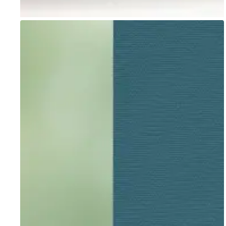
Go to item 1