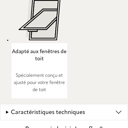
Adapté aux fenêtres de
toit
Spécialement conçu et
ajusté pour votre fenêtre
de toit
Caractéristiques techniques