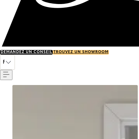
DEMANDEZ UN CONSEIL
TROUVEZ UN SHOWROOM
Menu
FR
Go to item 0