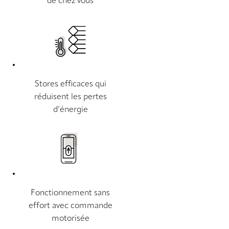
de chez vous
Stores efficaces qui
réduisent les pertes
d’énergie
Fonctionnement sans
effort avec commande
motorisée