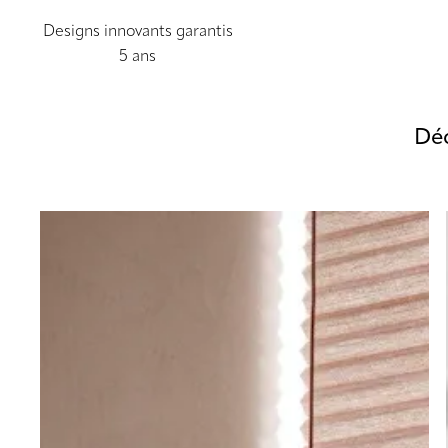
Designs innovants garantis
5 ans
Déc