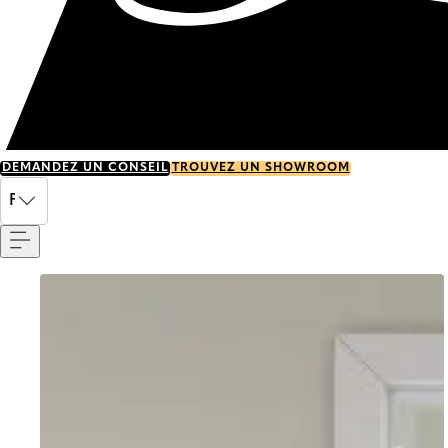
DEMANDEZ UN CONSEIL
TROUVEZ UN SHOWROOM
Menu
FR
Go to item 0