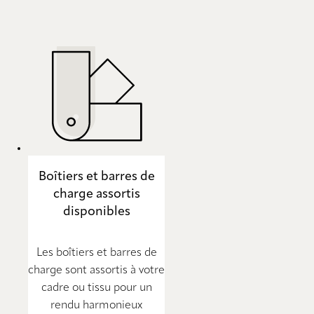
Boîtiers et barres de
charge assortis
disponibles
Les boîtiers et barres de
charge sont assortis à votre
cadre ou tissu pour un
rendu harmonieux