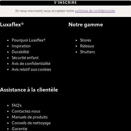
S’INSCRIRE
En vous inscrivant, vous acceptez notre
politique de confidentialité
.
Luxaflex®
Notre gamme
Pourquoi Luxaflex®
Stores
Inspiration
Rideaux
Durabilité
Shutters
Sécurité enfant
Avis de confidentialité
Avis relatif aux cookies
Assistance à la clientèle
FAQ's
Contactez-nous
Manuels de produits
Conseils de nettoyage
Garantie