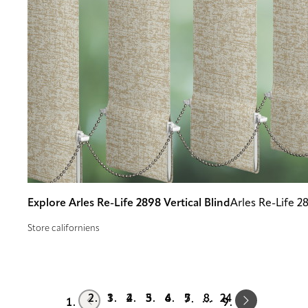
Explore Arles Re-Life 2898 Vertical Blind
Arles Re-Life 2
Store californiens
Prev
Next
1
2
3
4
5
24
…