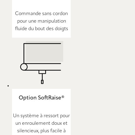
Commande sans cordon
pour une manipulation
fluide du bout des doigts
Option SoftRaise®
Un système à ressort pour
un enroulement doux et
silencieux, plus facile à