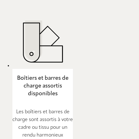
Boîtiers et barres de
charge assortis
disponibles
Les boîtiers et barres de
charge sont assortis à votre
cadre ou tissu pour un
rendu harmonieux