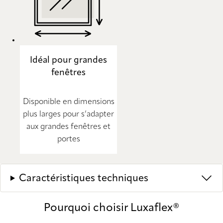
Idéal pour grandes
fenêtres
Disponible en dimensions
plus larges pour s’adapter
aux grandes fenêtres et
portes
Caractéristiques techniques
Pourquoi choisir Luxaflex®