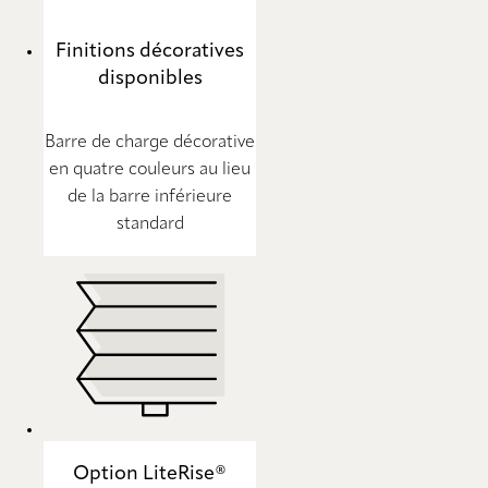
Finitions décoratives
disponibles
Barre de charge décorative
en quatre couleurs au lieu
de la barre inférieure
standard
Option LiteRise®