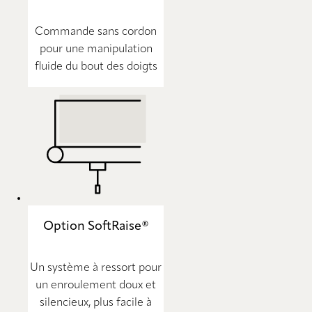
Commande sans cordon
pour une manipulation
fluide du bout des doigts
Option SoftRaise®
Un système à ressort pour
un enroulement doux et
silencieux, plus facile à