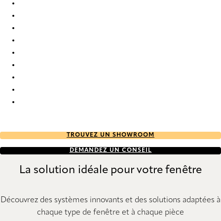
Elements 6803 Roller Blind
Elements 6804 Roller Blind
Elements 6830 Roller Blind
Elements 6833 Roller Blind
Elements 6834 Roller Blind
Elements 6836 Roller Blind
Elements 7499 Roller Blind
Elements 7503 Roller Blind
Elements 7504 Roller Blind
TROUVEZ UN SHOWROOM
DEMANDEZ UN CONSEIL
La solution idéale pour votre fenêtre
Découvrez des systèmes innovants et des solutions adaptées à
chaque type de fenêtre et à chaque pièce