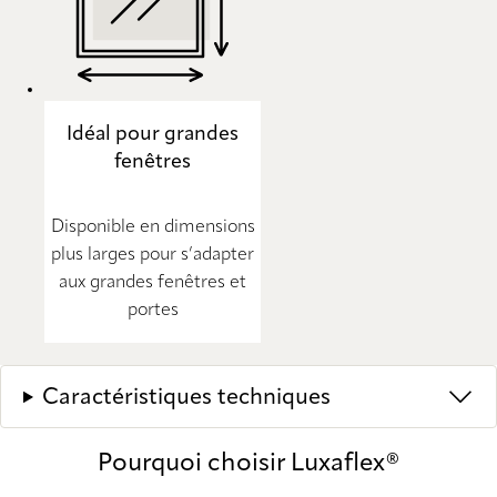
Idéal pour grandes
fenêtres
Disponible en dimensions
plus larges pour s’adapter
aux grandes fenêtres et
portes
Caractéristiques techniques
Pourquoi choisir Luxaflex®