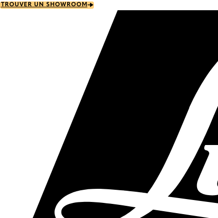
Skip
TROUVER UN SHOWROOM
to
main
content