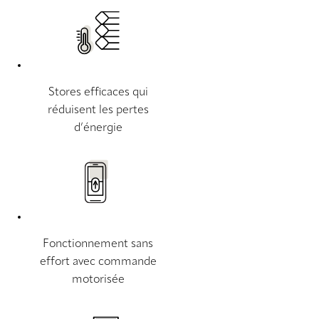
Stores efficaces qui
réduisent les pertes
d’énergie
Fonctionnement sans
effort avec commande
motorisée