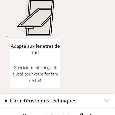
Adapté aux fenêtres de
toit
Spécialement conçu et
ajusté pour votre fenêtre
de toit
Caractéristiques techniques