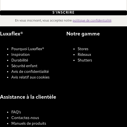
S’INSCRIRE
En vous inscrivant, vous acceptez notre
politique de confidentialité
.
Luxaflex®
Notre gamme
Pourquoi Luxaflex®
Stores
Inspiration
Rideaux
Durabilité
Shutters
Sécurité enfant
Avis de confidentialité
Avis relatif aux cookies
Assistance à la clientèle
FAQ's
Contactez-nous
Manuels de produits