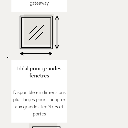
gateaway
Idéal pour grandes
fenêtres
Disponible en dimensions
plus larges pour s’adapter
aux grandes fenêtres et
portes