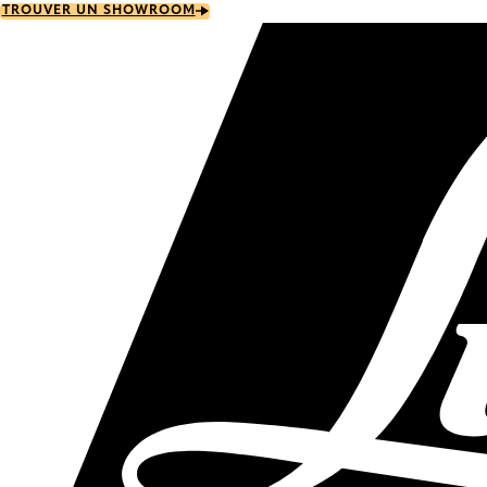
Skip
TROUVER UN SHOWROOM
to
main
content