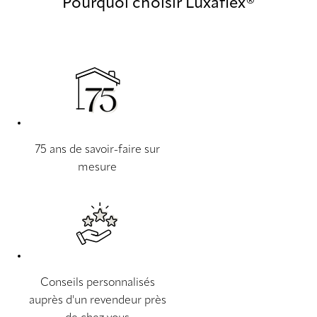
Pourquoi choisir Luxaflex®
75 ans de savoir-faire sur
mesure
Conseils personnalisés
auprès d'un revendeur près