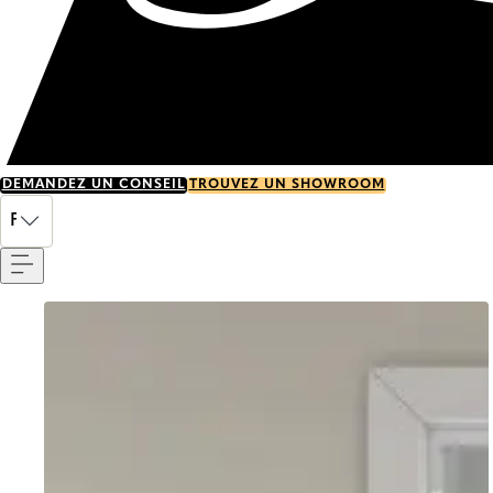
DEMANDEZ UN CONSEIL
TROUVEZ UN SHOWROOM
Menu
FR
Go to item 0