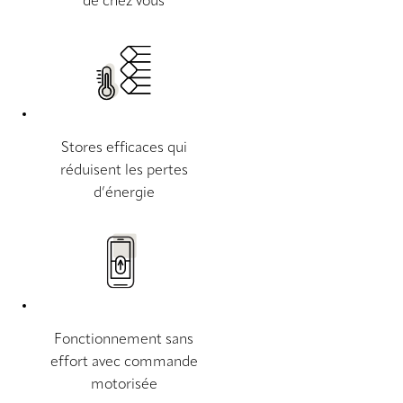
de chez vous
Stores efficaces qui
réduisent les pertes
d’énergie
Fonctionnement sans
effort avec commande
motorisée