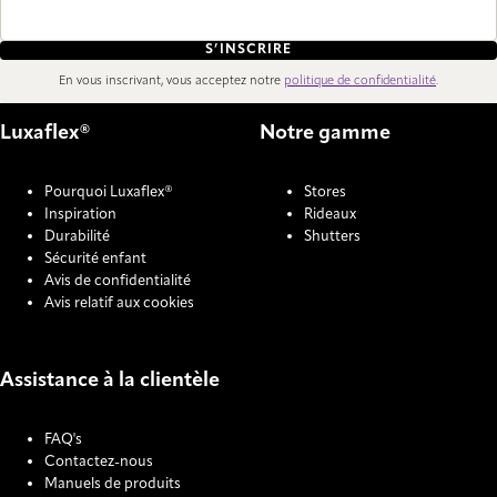
S’INSCRIRE
En vous inscrivant, vous acceptez notre
politique de confidentialité
.
Luxaflex®
Notre gamme
Pourquoi Luxaflex®
Stores
Inspiration
Rideaux
Durabilité
Shutters
Sécurité enfant
Avis de confidentialité
Avis relatif aux cookies
Assistance à la clientèle
FAQ's
Contactez-nous
Manuels de produits