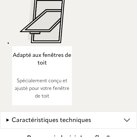
Adapté aux fenêtres de
toit
Spécialement conçu et
ajusté pour votre fenêtre
de toit
Caractéristiques techniques