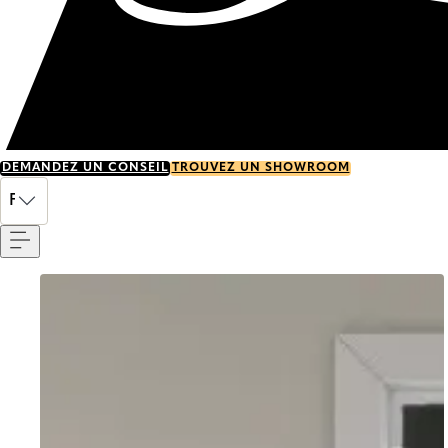
DEMANDEZ UN CONSEIL
TROUVEZ UN SHOWROOM
Menu
FR
Go to item 0