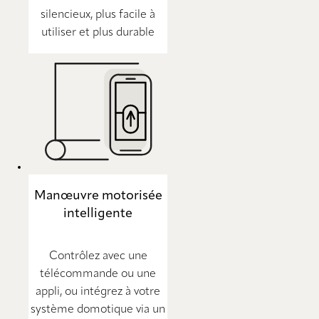
silencieux, plus facile à
utiliser et plus durable
Manœuvre motorisée
intelligente
Contrôlez avec une
télécommande ou une
appli, ou intégrez à votre
système domotique via un