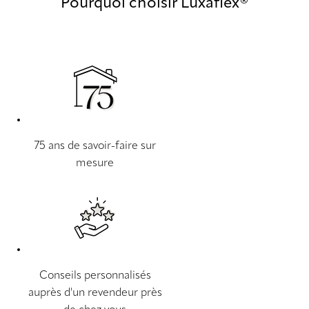
Pourquoi choisir Luxaflex®
75 ans de savoir-faire sur
mesure
Conseils personnalisés
auprès d'un revendeur près