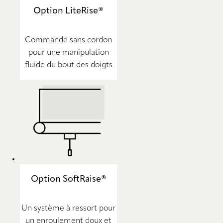
Option LiteRise®
Commande sans cordon
pour une manipulation
fluide du bout des doigts
Option SoftRaise®
Un système à ressort pour
un enroulement doux et