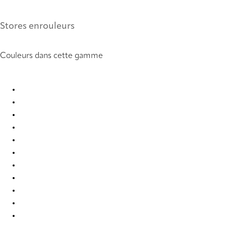
Stores enrouleurs
Couleurs dans cette gamme
Elements 0260 Roller blind
Elements 0261 Roller blind
Elements 0262 Roller blind
Elements 0263 Roller blind
Elements 0264 Roller blind
Elements 0267 Roller blind
Elements 0268 Roller blind
Elements 1184 Roller Blind
Elements 1185 Roller Blind
Elements 1199 Roller Blind
Elements 1200 Roller Blind