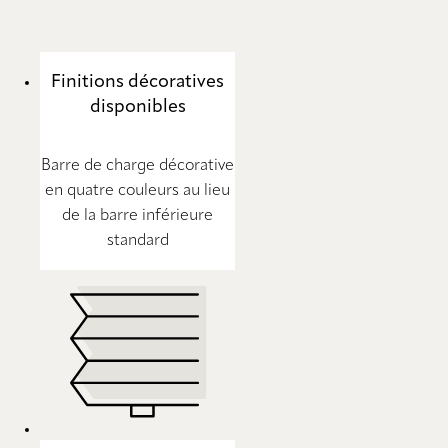
Finitions décoratives
disponibles
Barre de charge décorative
en quatre couleurs au lieu
de la barre inférieure
standard